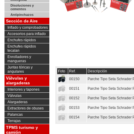
Disoluciones y
cementos
Antipinchazos
Sección de Aire
Inflado y comprobadores
Accesorios para inflado
Enchufes rápidos
Enchufes rápidos
tecalan
Enrolladores y
mangueras
Juntas tóricas y
Foto
Ref.
Descripción
angulares
Válvulas y
00150
Parche Tipo Seta Schrade
alargaderas
00151
Parche Tipo Seta Schrader
Interiores y tapones
Válvulas
00152
Parche Tipo Seta Schrade
Alargaderas
00153
Parche Tipo Seta Schrade
Extractores de obuses
Palancas
00154
Parche Tipo Seta Schrade
Terrajas
TPMS turismo y
camión