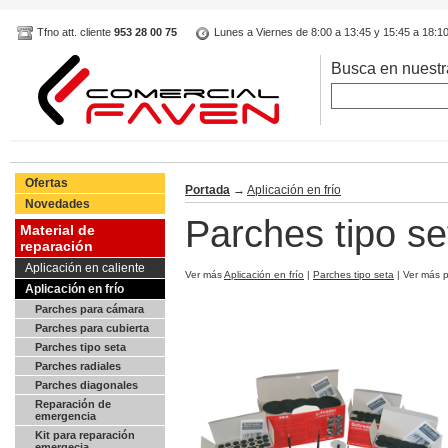
Tfno att. cliente
953 28 00 75
Lunes a Viernes de 8:00 a 13:45 y 15:45 a 18:1
Busca en nuestr
Ofertas
Portada
→
Aplicación en frío
Novedades
Parches tipo s
Material de
reparación
Aplicación en caliente
Ver más
Aplicación en frío
|
Parches tipo seta
| Ver más 
Aplicación en frío
Parches para cámara
Parches para cubierta
Parches tipo seta
Parches radiales
Parches diagonales
Reparación de
emergencia
Kit para reparación
emergecia