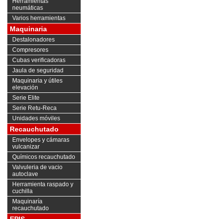
Herramientas
neumáticas
Varios herramientas
Maquinaria
Destalonadores
Compresores
Cubas verificadoras
Jaula de seguridad
Maquinaria y útiles
elevación
Serie Elite
Serie Retu-Reca
Unidades móviles
Recauchutado
Envelopes y cámaras
vulcanizar
Químicos recauchutado
Valvuleria de vacio
autoclave
Herramienta raspado y
cuchilla
Maquinaría
recauchutado