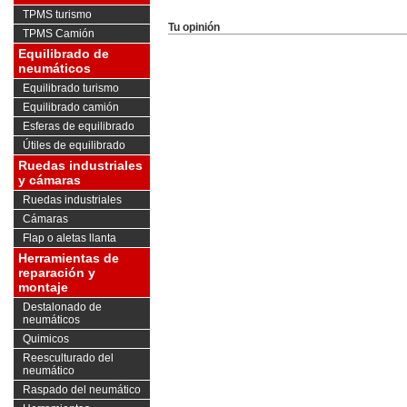
TPMS turismo
Tu opinión
TPMS Camión
Equilibrado de
neumáticos
Equilibrado turismo
Equilibrado camión
Esferas de equilibrado
Útiles de equilibrado
Ruedas industriales
y cámaras
Ruedas industriales
Cámaras
Flap o aletas llanta
Herramientas de
reparación y
montaje
Destalonado de
neumáticos
Quimicos
Reesculturado del
neumático
Raspado del neumático