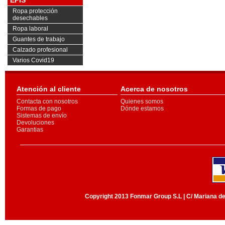
EPIS
Ropa protección
desechables
Ropa laboral
Guantes de trabajo
Calzado profesional
Varios Covid19
Atención al cliente
Acerca de nosotros
Contacta con nosotros
Quienes somos
Formas de pago
Dónde estamos
Sistemas de envío
Devoluciones
Garantias
Copyright 2013 Fonmar Group S.L | C/ Mariana de 