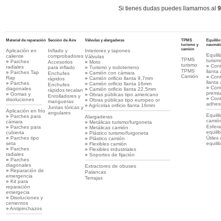
Si tienes dudas puedes llamarnos al
9
Material de reparación
Sección de Aire
Válvulas y alargaderas
TPMS
Equilib
turismo y
neumát
camión
Aplicación en
Inflado y
Interiores y tapones
Equili
caliente
comprobadores
Válvulas
TPMS
turism
»
Parches
Accesorios
»
Moto
turismo
»
Con
radiales
para inflado
»
Turismo y todoterreno
TPMS
llanta
»
Parches Tap
»
Camión con cámara
Enchufes
Camión
»
Con
Rap
»
Camión orificio llanta 9,7mm
rápidos
llanta
»
Parches
»
Camión orificio llanta 16mm
Enchufes
»
Con
diagonales
»
Camión orificio llanta 22,5mm
rápidos tecalan
premi
»
Gomas y
»
Obras públicas tipo americano
Enrolladores y
»
Con
disoluciones
»
Obras públicas tipo europeo or
mangueras
adhes
»
Agrícolas orificio llanta 16mm
Juntas tóricas y
Aplicación en frío
angulares
Equili
»
Parches para
Alargaderas
camió
cámara
»
Metálicas turismo/furgoneta
Esfera
»
Parches para
»
Metálicas camión
equili
cubierta
»
Plástico turismo/furgoneta
»
Parches tipo
Útiles
»
Plástico camión
seta
equili
»
Flexibles camión
»
Parches
»
Flexibles industriales
radiales
»
Soportes de fijación
»
Parches
diagonales
Extractores de obuses
»
Reparación de
Palancas
emergencia
Terrajas
»
Kit para
reparación
emergecia
»
Disoluciones y
cementos
»
Antipinchazos