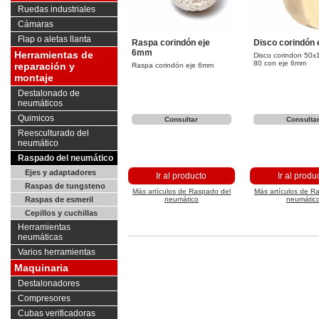
Ruedas industriales
Cámaras
Flap o aletas llanta
Raspa corindón eje
Disco corindón
6mm
Herramientas de
Disco corindon 50x
80 con eje 6mm
reparación y
Raspa corindón eje 6mm
montaje
Destalonado de
neumáticos
Quimicos
Consultar
Consulta
Reesculturado del
neumático
Raspado del neumático
Ejes y adaptadores
Ir al producto
Ir al produ
Raspas de tungsteno
Más artículos de Raspado del
Más artículos de R
Raspas de esmeril
neumático
neumátic
Cepillos y cuchillas
Herramientas
neumáticas
Varios herramientas
Maquinaria
Destalonadores
Compresores
Cubas verificadoras