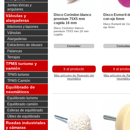
Juntas tóricas y
angulares
Disco Corindon blanco
Disco Esmeril d
Válvulas y
premium 75X5 mm
con eje 6mm
alargaderas
cogida 16 mm
Disco Esmeril de Co
Interiores y tapones
eje 6mm
Disco Corindon blanco
premium 75X5 mm 16 mm
Válvulas
cogida
Alargaderas
Extractores de obuses
Consultar
Consulta
Palancas
Terrajas
TPMS turismo y
camión
Ir al producto
Ir al produ
TPMS turismo
Más artículos de Raspado del
Más artículos de R
neumático
neumátic
TPMS Camión
Equilibrado de
neumáticos
Equilibrado turismo
Equilibrado camión
Esferas de equilibrado
Útiles de equilibrado
Ruedas industriales
y cámaras