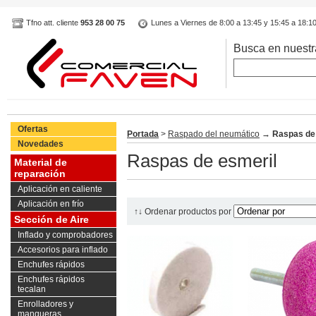
Tfno att. cliente
953 28 00 75
Lunes a Viernes de 8:00 a 13:45 y 15:45 a 18:1
Busca en nuestr
Ofertas
Portada
>
Raspado del neumático
→
Raspas de
Novedades
Raspas de esmeril
Material de
reparación
Aplicación en caliente
Aplicación en frío
↑↓ Ordenar productos por
Sección de Aire
Inflado y comprobadores
Accesorios para inflado
Enchufes rápidos
Enchufes rápidos
tecalan
Enrolladores y
mangueras