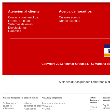
Atención al cliente
Acerca de nosotros
Contacta con nosotros
Quienes somos
Formas de pago
Dónde estamos
Sistemas de envío
Devoluciones
Garantias
Copyright 2013 Fonmar Group S.L | C/ Mariana de 
Si tienes dudas puedes llamarnos al
9
Material de reparación
Sección de Aire
Válvulas y alargaderas
TPMS
Equilib
turismo y
neumát
camión
Aplicación en
Inflado y
Interiores y tapones
Equili
caliente
comprobadores
Válvulas
TPMS
turism
»
Parches
Accesorios
»
Moto