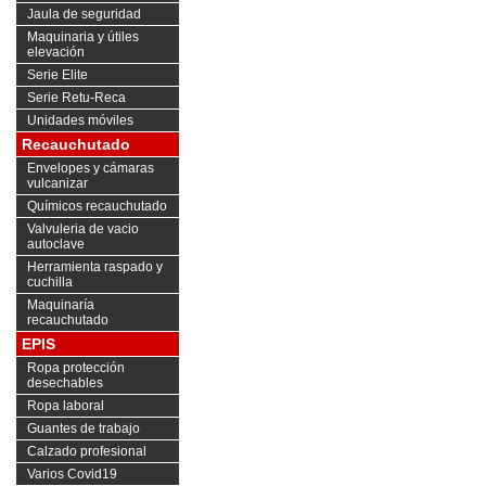
Jaula de seguridad
Maquinaria y útiles
elevación
Serie Elite
Serie Retu-Reca
Unidades móviles
Recauchutado
Envelopes y cámaras
vulcanizar
Químicos recauchutado
Valvuleria de vacio
autoclave
Herramienta raspado y
cuchilla
Maquinaría
recauchutado
EPIS
Ropa protección
desechables
Ropa laboral
Guantes de trabajo
Calzado profesional
Varios Covid19