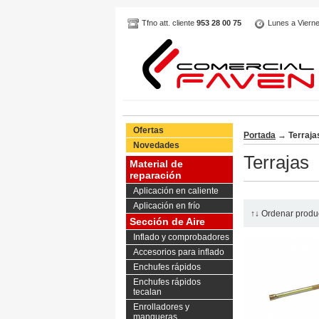
Tfno att. cliente
953 28 00 75
Lunes a Vierne
Ofertas
Portada
→
Terraja
Novedades
Terrajas
Material de
reparación
Aplicación en caliente
Aplicación en frío
↑↓ Ordenar produ
Sección de Aire
Inflado y comprobadores
Accesorios para inflado
Enchufes rápidos
Enchufes rápidos
tecalan
Enrolladores y
mangueras