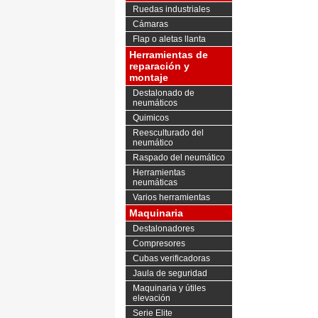
Ruedas industriales
Cámaras
Flap o aletas llanta
Herramientas de
reparación y
montaje
Destalonado de
neumáticos
Quimicos
Reesculturado del
neumático
Raspado del neumático
Herramientas
neumáticas
Varios herramientas
Maquinaria
Destalonadores
Compresores
Cubas verificadoras
Jaula de seguridad
Maquinaria y útiles
elevación
Serie Elite