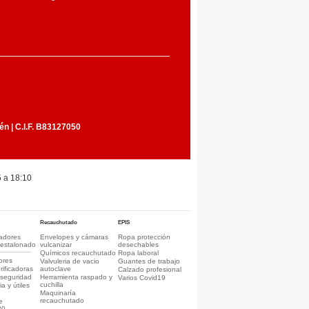
én | C.I.F. B83127050
5 a 18:10
Recauchutado
EPIS
adores
Envelopes y cámaras
Ropa protección
destalonado
vulcanizar
desechables
Químicos recauchutado
Ropa laboral
ores
Valvuleria de vacio
Guantes de trabajo
rificadoras
autoclave
Calzado profesional
 seguridad
Herramienta raspado y
Varios Covid19
cuchilla
a y útiles
n
Maquinaría
recauchutado
e
30