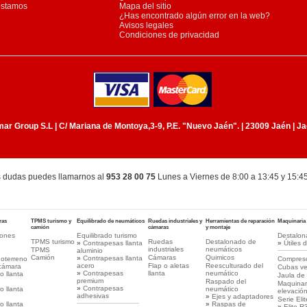
estamos
Mapa del sitio
¿Has encontrado algún error en la web?
Avisos legales
Condiciones de privacidad
r Group S.L | C/ Mariana de Montoya,3-9, P.E. "Nuevo Jaén". | 23009 Jaén | Ja
s dudas puedes llamarnos al
953 28 00 75
Lunes a Viernes de 8:00 a 13:45 y 15:4
ras
TPMS turismo y
Equilibrado de neumáticos
Ruedas industriales y
Herramientas de reparación
Maquinaria
camión
cámaras
y montaje
pones
Equilibrado turismo
Destalon
TPMS turismo
Ruedas
Destalonado de
»
Contrapesas llanta
»
Útiles 
industriales
neumáticos
TPMS
aluminio
Camión
Cámaras
Quimicos
»
Contrapesas llanta
doterreno
Compres
acero
Flap o aletas
Reesculturado del
cámara
Cubas ve
»
Contrapesas
llanta
neumático
o llanta
Jaula de
premium
Raspado del
Maquinari
»
Contrapesas
o llanta
neumático
elevació
adhesivas
»
Ejes y adaptadores
Serie Elit
o llanta
»
Raspas de
»
Elite R