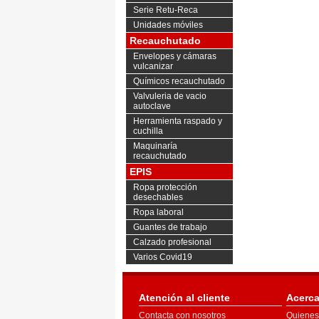
Serie Retu-Reca
Unidades móviles
Recauchutado
Envelopes y cámaras
vulcanizar
Químicos recauchutado
Valvuleria de vacio
autoclave
Herramienta raspado y
cuchilla
Maquinaría
recauchutado
EPIS
Ropa protección
desechables
Ropa laboral
Guantes de trabajo
Calzado profesional
Varios Covid19
Atención al cliente
Acerca
Contacta con nosotros
Quienes