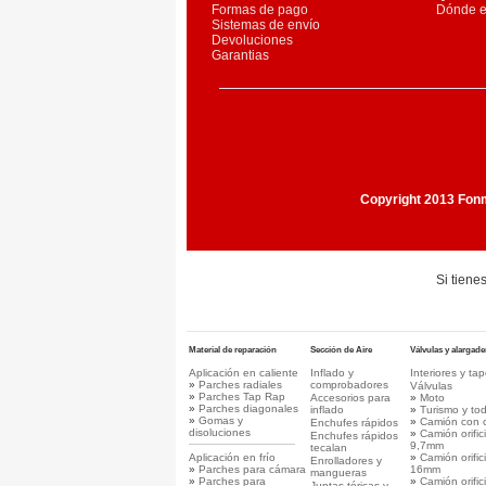
Formas de pago
Dónde 
Sistemas de envío
Devoluciones
Garantias
Copyright 2013 Fonma
Si tiene
Material de reparación
Sección de Aire
Válvulas y alargade
Aplicación en caliente
Inflado y
Interiores y ta
»
Parches radiales
comprobadores
Válvulas
»
Parches Tap Rap
Accesorios para
»
Moto
»
Parches diagonales
inflado
»
Turismo y to
»
Gomas y
»
Camión con 
Enchufes rápidos
disoluciones
»
Camión orifici
Enchufes rápidos
9,7mm
tecalan
Aplicación en frío
»
Camión orifici
Enrolladores y
»
Parches para cámara
16mm
mangueras
»
Parches para
»
Camión orifici
Juntas tóricas y