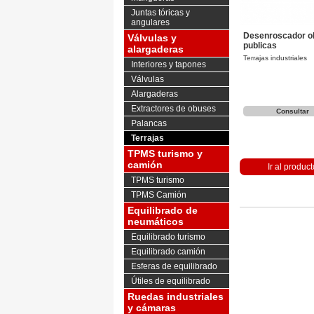
Juntas tóricas y
angulares
Desenroscador o
Válvulas y
publicas
alargaderas
Terrajas industriales
Interiores y tapones
Válvulas
Alargaderas
Extractores de obuses
Consultar
Palancas
Terrajas
TPMS turismo y
camión
Ir al product
TPMS turismo
TPMS Camión
Equilibrado de
neumáticos
Equilibrado turismo
Equilibrado camión
Esferas de equilibrado
Útiles de equilibrado
Ruedas industriales
y cámaras