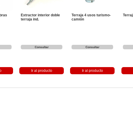
bras
Extractor interior doble
Terraja 4 usos turismo-
Terraj
terraja ind.
camión
Consultar
Consultar
o
Ir al producto
Ir al producto